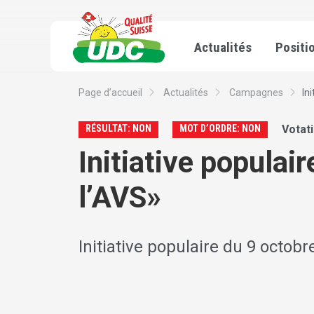
Actualités
Positi
Page d’accueil
Actualités
Campagnes
In
RÉSULTAT: NON
MOT D’ORDRE: NON
Votat
Initiative populai
l’AVS»
Initiative populaire du 9 octob