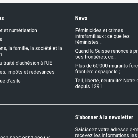
es
News
et et numérisation
Féminicides et crimes
intrafamiliaux : ce que les
s
féministes…
s, la famille, la société et la
Quand la Suisse renonce à p
n
ses frontières, ce…
 traité d'adhésion à l'UE
Plus de 60'000 migrants forc
frontière espagnole ;…
es, impôts et redevances
Tell, liberté, neutralité: Notr
que d'asile
depuis 1291
S'abonner à la newsletter
Saisissez votre adresse e-ma
recevez les informations les