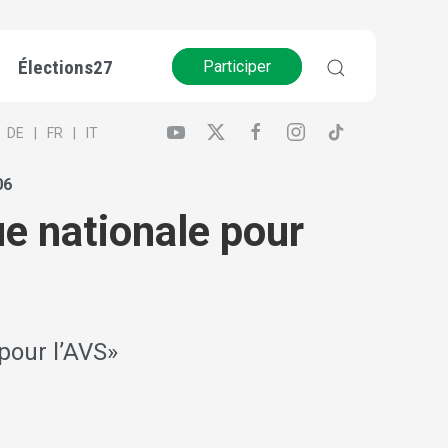
Élections27
Participer
DE
FR
IT
06
ue nationale pour
pour l’AVS»