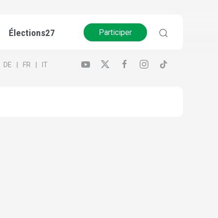
Élections27
Participer
DE
FR
IT