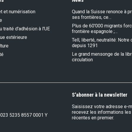
et et numérisation
Quand la Suisse renonce à p
ses frontières, ce…
e
Plus de 60'000 migrants forc
 traité d'adhésion à l'UE
frontière espagnole ;…
que extérieure
Tell, liberté, neutralité: Notr
depuis 1291
lture
Le grand mensonge de la lib
té
circulation
S'abonner à la newsletter
Saisissez votre adresse e-ma
recevez les informations les
0023 5235 8557 0001 Y
récentes en premier.