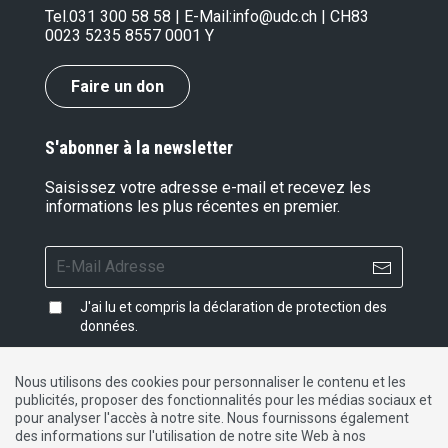
Tel.
031 300 58 58
| E-Mail:
info@udc.ch
| CH83
0023 5235 8557 0001 Y
Faire un don
S'abonner à la newsletter
Saisissez votre adresse e-mail et recevez les
informations les plus récentes en premier.
J'ai lu et compris la
déclaration de protection des
données
.
Nous utilisons des cookies pour personnaliser le contenu et les
publicités, proposer des fonctionnalités pour les médias sociaux et
Impressum
|
Protection des données
|
Contact
pour analyser l'accès à notre site. Nous fournissons également
des informations sur l'utilisation de notre site Web à nos