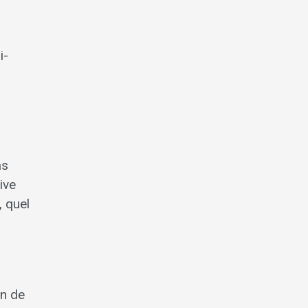
i-
as
ive
, quel
in de