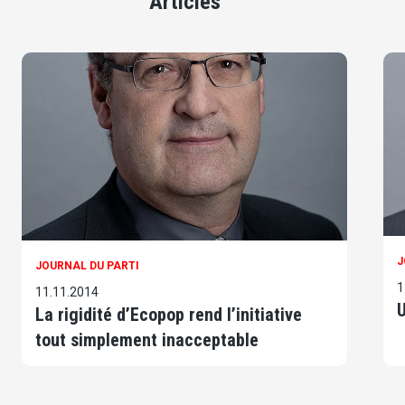
Articles
J
JOURNAL DU PARTI
1
11.11.2014
U
La rigidité d’Ecopop rend l’initiative
tout simplement inacceptable