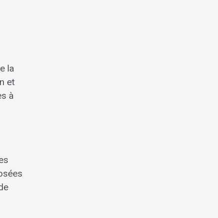
e la
n et
es à
Ces
posées
 de