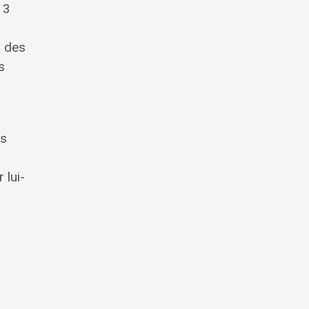
 3
, des
s
es
 lui-