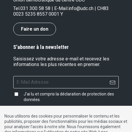
Tel.
031 300 58 58
| E-Mail:
info@udc.ch
| CH83
0023 5235 8557 0001 Y
Faire un don
S'abonner à la newsletter
Saisissez votre adresse e-mail et recevez les
informations les plus récentes en premier.
J'ai lu et compris la
déclaration de protection des
données
.
Nous utilisons des cookies pour personnaliser le contenu et les
publicités, proposer des fonctionnalités pour les médias sociaux et
Impressum
|
Protection des données
|
Contact
pour analyser l'accès à notre site. Nous fournissons également