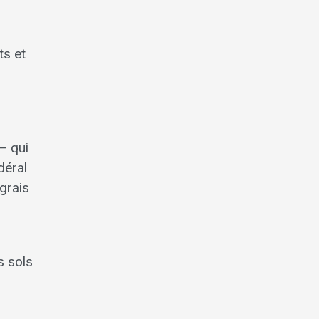
ts et
r
– qui
déral
grais
s sols