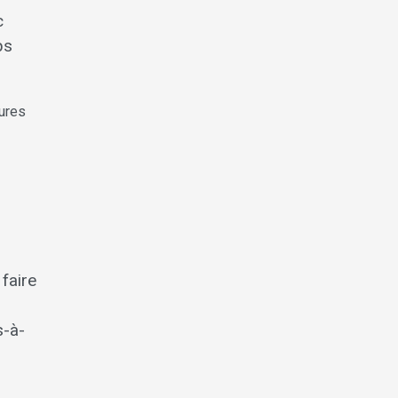
c
ps
tures
faire
s-à-