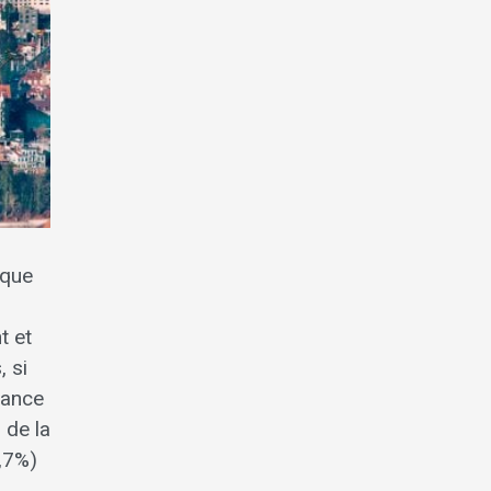
 que
t et
, si
dance
i de la
8,7%)