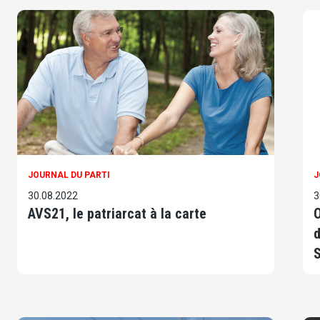
JOURNAL DU PARTI
J
30.08.2022
3
AVS21, le patriarcat à la carte
O
d
S