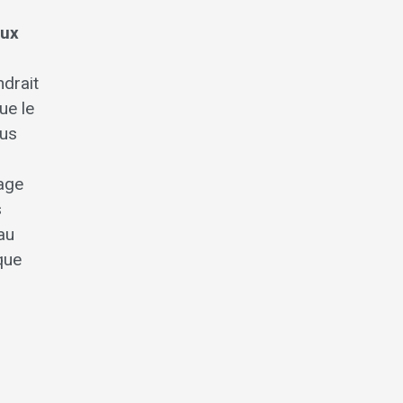
aux
ndrait
ue le
lus
age
s
au
que