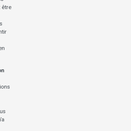
 être
s
tir
en
on
ions
ous
’a