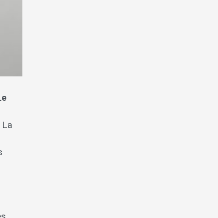
Le
 La
s
es