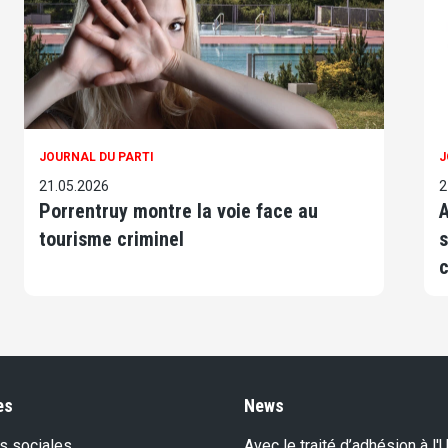
JOURNAL DU PARTI
J
21.05.2026
2
Porrentruy montre la voie face au
A
tourisme criminel
s
c
es
News
s sociales
Avec le traité d’adhésion à l'U