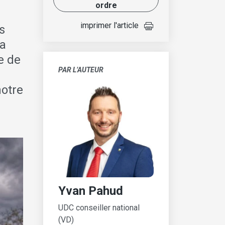
ordre
imprimer l'article
s
la
e de
PAR L’AUTEUR
notre
Yvan Pahud
UDC conseiller national
(VD)