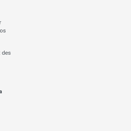
r
nos
t des
a