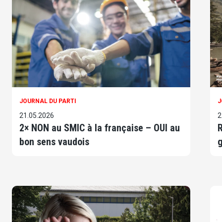
JOURNAL DU PARTI
J
21.05.2026
2
2× NON au SMIC à la française – OUI au
R
bon sens vaudois
g