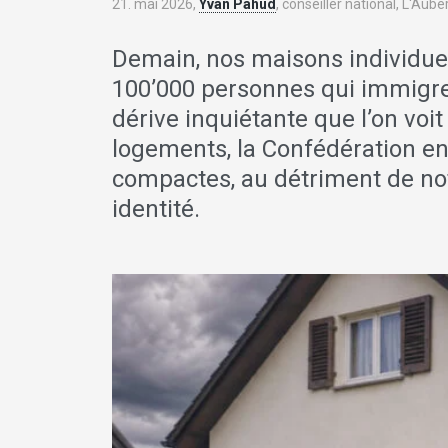
21. mai 2026,
Yvan Pahud
, conseiller national, L'Aub
Demain, nos maisons individuell
100’000 personnes qui immigre
dérive inquiétante que l’on voi
logements, la Confédération en
compactes, au détriment de notr
identité.