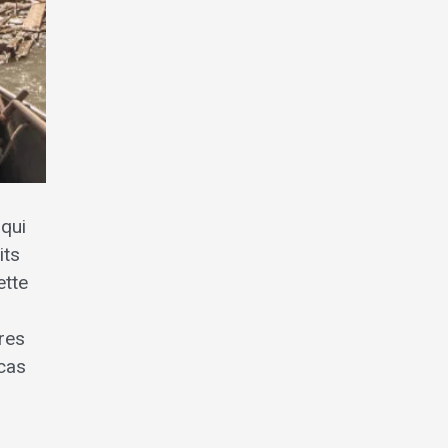
 qui
its
ette
res
 cas