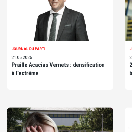
JOURNAL DU PARTI
J
21.05.2026
2
Praille Acacias Vernets : densification
2
à l’extrême
b