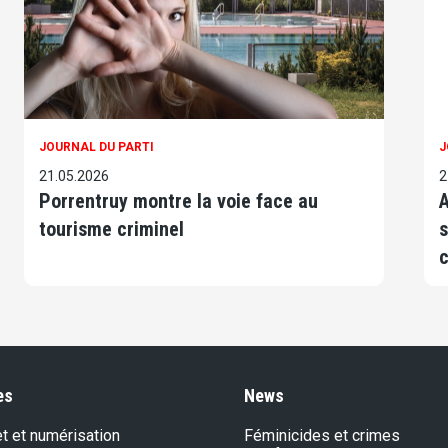
JOURNAL DU PARTI
J
21.05.2026
2
Porrentruy montre la voie face au
A
tourisme criminel
s
c
es
News
et et numérisation
Féminicides et crimes