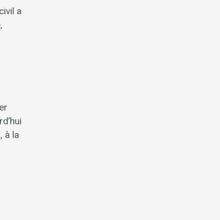
ivil a
,
er
rd’hui
 à la