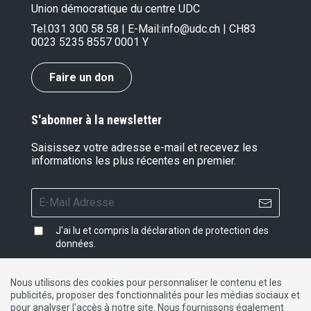
Union démocratique du centre UDC
Tel.
031 300 58 58
| E-Mail:
info@udc.ch
| CH83
0023 5235 8557 0001 Y
Faire un don
S'abonner à la newsletter
Saisissez votre adresse e-mail et recevez les
informations les plus récentes en premier.
J'ai lu et compris la
déclaration de protection des
données
.
Nous utilisons des cookies pour personnaliser le contenu et les
publicités, proposer des fonctionnalités pour les médias sociaux et
Impressum
|
Protection des données
|
Contact
pour analyser l'accès à notre site. Nous fournissons également