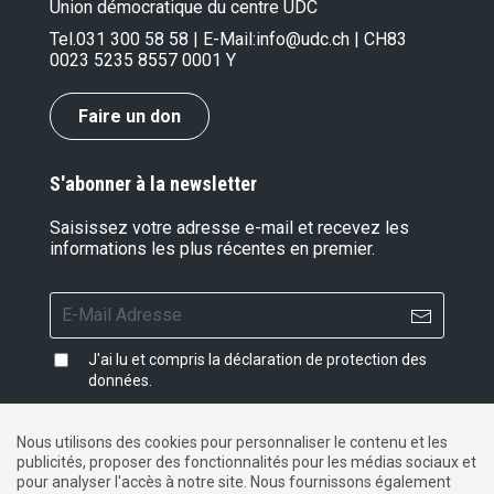
Union démocratique du centre UDC
Tel.
031 300 58 58
| E-Mail:
info@udc.ch
| CH83
0023 5235 8557 0001 Y
Faire un don
S'abonner à la newsletter
Saisissez votre adresse e-mail et recevez les
informations les plus récentes en premier.
J'ai lu et compris la
déclaration de protection des
données
.
Nous utilisons des cookies pour personnaliser le contenu et les
publicités, proposer des fonctionnalités pour les médias sociaux et
Impressum
|
Protection des données
|
Contact
pour analyser l'accès à notre site. Nous fournissons également