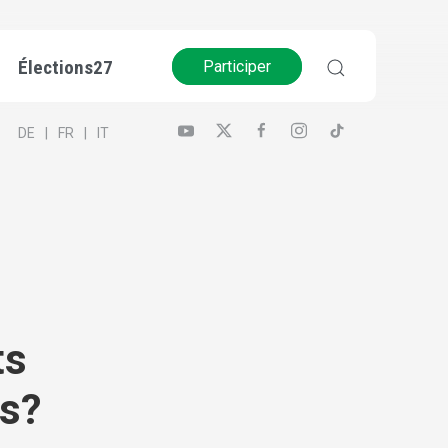
Élections27
Participer
DE
FR
IT
ts
ys?