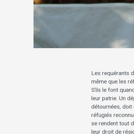
Les requérants d
même que les réfu
S’ils le font qua
leur patrie. Un d
détournées, doit 
réfugiés reconnus
se rendent tout d
leur droit de rés