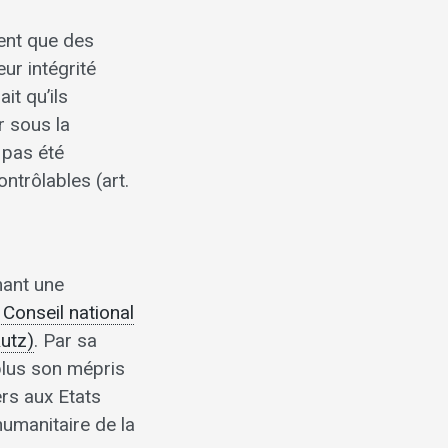
tent que des
eur intégrité
it qu’ils
r sous la
 pas été
ntrôlables (art.
ant une
 Conseil national
Rutz)
. Par sa
plus son mépris
ers aux Etats
umanitaire de la