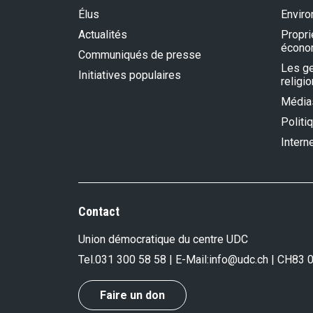
Élus
Envir
Actualités
Propri
écono
Communiqués de presse
Les gen
Initiatives populaires
religio
Média
Politi
Intern
Contact
Union démocratique du centre UDC
Tel.
031 300 58 58
| E-Mail:
info@udc.ch
| CH83 
Faire un don