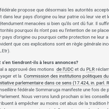
re fédérale propose que désormais les autorités accep
dans leur pays d’origine ou leur patrie où leur vie et l
tendument menacées si bien qu’ils ont dû fuir. Il suffira
torités pourquoi ils n’ont pas eu l’intention de se place
r pays d’origine ou pourquoi cette protection ne leur a
évident que ces explications sont en règle générale inco
LEtr).
 s’en tiendront-ils à leurs annonces?
onal a approuvé des motions
de l’UDC
et du
PLR
réclam
oyager et la
Commission des institutions politiques du
itiative parlementaire dans ce sens (17.424, in. parl. 
onseillère fédérale Sommaruga manifeste une fois de 
Parlement. Nous verrons lundi prochain si les conseill
ibuent à empêcher au moins cet abus de la tradition h