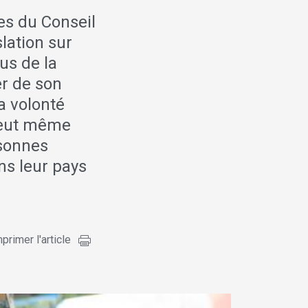
es du Conseil
lation sur
lus de la
r de son
a volonté
 veut même
rsonnes
ns leur pays
primer l'article