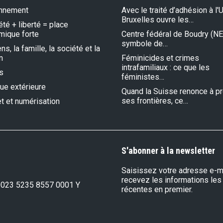
onnement
Avec le traité d’adhésion à l'U
Bruxelles ouvre les…
été + liberté = place
mique forte
Centre fédéral de Boudry (NE)
symbole de…
s, la famille, la société et la
n
Féminicides et crimes
intrafamiliaux : ce que les
s
féministes…
que extérieure
Quand la Suisse renonce à p
ses frontières, ce…
et et numérisation
S'abonner à la newsletter
Saisissez votre adresse e-ma
recevez les informations les
0023 5235 8557 0001 Y
récentes en premier.