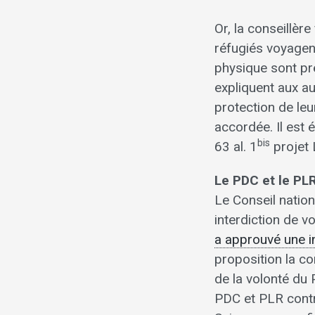
Or, la conseillè
réfugiés voyagent 
physique sont pré
expliquent aux au
protection de leu
accordée. Il est 
bis
63 al. 1
projet 
Le PDC et le PLR
Le Conseil nati
interdiction de v
a approuvé une in
proposition la c
de la volonté du 
PDC et PLR contr