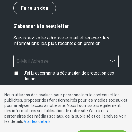
Faire un don
S'abonner à la newsletter
Saisissez votre adresse e-mail et recevez les
informations les plus récentes en premier.
J'ai lu et compris la
déclaration de protection des
données
.
Nous utilisons des cookies pour personnaliser le contenu et les
publicités, proposer des fonctionnalités pour les médias sociaux et
Impressum
|
Protection des données
|
Contact
pour analyser l'accès à notre site. Nous fournissons également
des informations sur l'utilisation de notre site Web à nos
partenaires des médias sociaux, de la publicité et de l’analyse.Voir
DE
FR
IT
les détails
Voir les détails