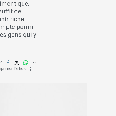
aiment que,
suffit de
nir riche.
compte parmi
des gens qui y
er
primer l'article