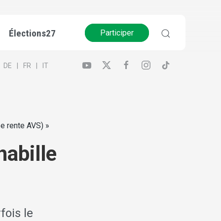
Élections27
Participer
DE
FR
IT
13e rente AVS) »
habille
fois le