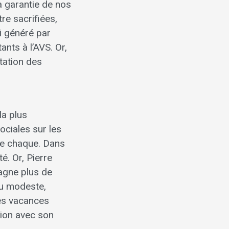
a garantie de nos
re sacrifiées,
i généré par
ants à l’AVS. Or,
tation des
la plus
ociales sur les
 de chaque. Dans
té. Or, Pierre
gagne plus de
nu modeste,
ses vacances
gion avec son