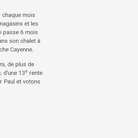
er chaque mois
magasins et les
qui passe 6 mois
ans son chalet à
sche Cayenne.
mi, de plus de
e
, d’une 13
rente
er Paul et votons