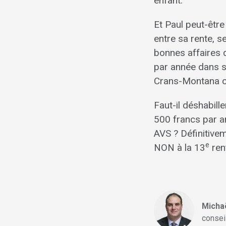
enfant.
Et Paul peut-être
entre sa rente, 
bonnes affaires q
par année dans s
Crans-Montana ou
Faut-il déshabill
500 francs par an
AVS ? Définitivem
e
NON à la 13
ren
Michaë
consei