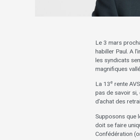
Le 3 mars procha
habiller Paul. A 
les syndicats se
magnifiques vall
e
La 13
rente AVS 
pas de savoir si,
d’achat des retra
Supposons que les
doit se faire uni
Confédération (on