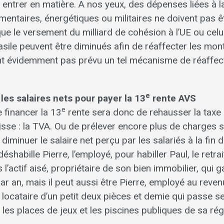
entrer en matière. A nos yeux, des dépenses liées à l
mentaires, énergétiques ou militaires ne doivent pas êt
ue le versement du milliard de cohésion à l’UE ou celu
l’asile peuvent être diminués afin de réaffecter les mont
ont évidemment pas prévu un tel mécanisme de réaffec
e
 les salaires nets pour payer la 13
rente AVS
e
 financer la 13
rente sera donc de rehausser la taxe 
isse : la TVA. Ou de prélever encore plus de charges s
 diminuer le salaire net perçu par les salariés à la fin
éshabille Pierre, l’employé, pour habiller Paul, le retrai
s l’actif aisé, propriétaire de son bien immobilier, qui 
ar an, mais il peut aussi être Pierre, employé au reve
 locataire d’un petit deux pièces et demie qui passe 
les places de jeux et les piscines publiques de sa ré