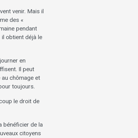
ent venir. Mais il
mme des «
semaine pendant
il obtient déjà le
éjourner en
isent. Il peut
re au chômage et
 pour toujours.
coup le droit de
 bénéficier de la
nouveaux citoyens