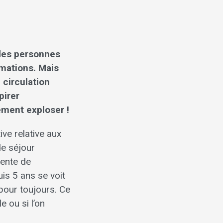
 des personnes
imations. Mais
 circulation
pirer
ement exploser !
ive relative aux
de séjour
rente de
uis 5 ans se voit
pour toujours. Ce
e ou si l’on