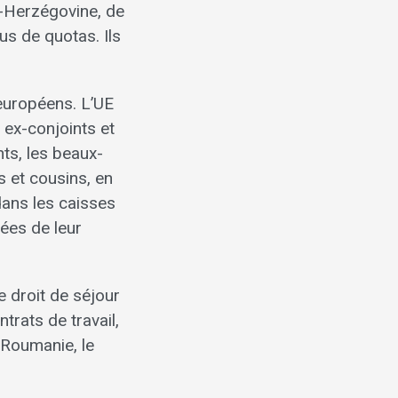
e-Herzégovine, de
us de quotas. Ils
 européens. L’UE
 ex-conjoints et
nts, les beaux-
s et cousins, en
 dans les caisses
ées de leur
e droit de séjour
trats de travail,
a Roumanie, le