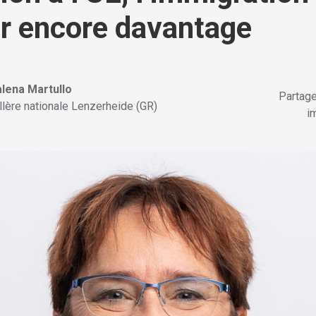
r encore davantage
lena Martullo
Partag
llère nationale Lenzerheide (GR)
im