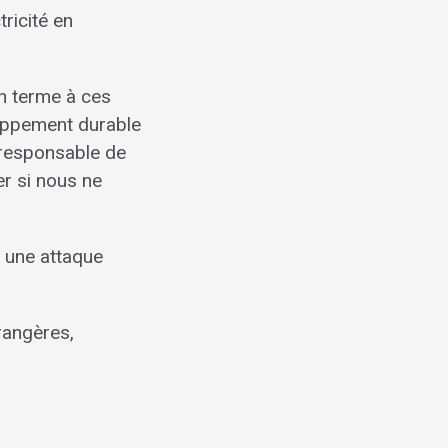
ricité en
n terme à ces
loppement durable
irresponsable de
er si nous ne
t une attaque
rangères,