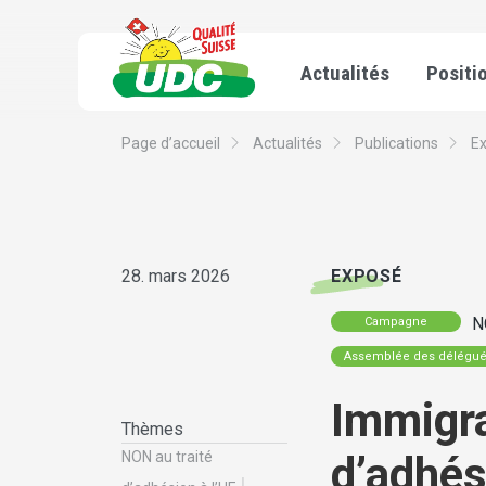
Actualités
Positi
Page d’accueil
Actualités
Publications
E
28. mars 2026
EXPOSÉ
N
Campagne
Assemblée des délégu
Immigra
Thèmes
NON au traité
d’adhés