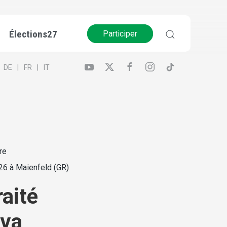
Élections27
Participer
DE
FR
IT
re
6 à Maienfeld (GR)
raité
 va