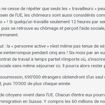
ne cesse de répéter que seuls les « travailleurs » peuv
u sein de l’UE, les chômeurs sont aussi considérés co
s » ! Si quelqu’un travaille seulement 12 heures par 
 puis se retrouve au chômage et perçoit l’aide sociale, 
permanent.
out : la « personne active » n’est même pas tenue de s
 ininterrompue pendant cinq ans ! Six mois par an suff
ntrat de travail à temps partiel n’importe où, s’inscri
sociale sans même séjourner ici. Il pourra alors rester
 soumission, 690’000 étrangers obtiendront d’un seul 
, puis 70’000 de plus chaque année.
de citoyens vivent dans l’UE. Chacun d’entre eux pourra
l’immigration en Suisse. Y compris les 60 millions de 