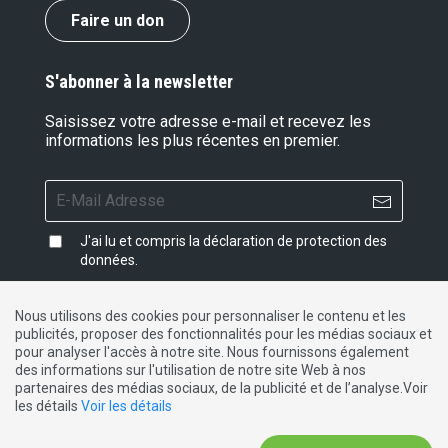
Faire un don
S'abonner à la newsletter
Saisissez votre adresse e-mail et recevez les
informations les plus récentes en premier.
J'ai lu et compris la
déclaration de protection des
données
.
Nous utilisons des cookies pour personnaliser le contenu et les
publicités, proposer des fonctionnalités pour les médias sociaux et
Impressum
|
Protection des données
|
Contact
pour analyser l'accès à notre site. Nous fournissons également
des informations sur l'utilisation de notre site Web à nos
partenaires des médias sociaux, de la publicité et de l’analyse.Voir
DE
FR
IT
les détails
Voir les détails