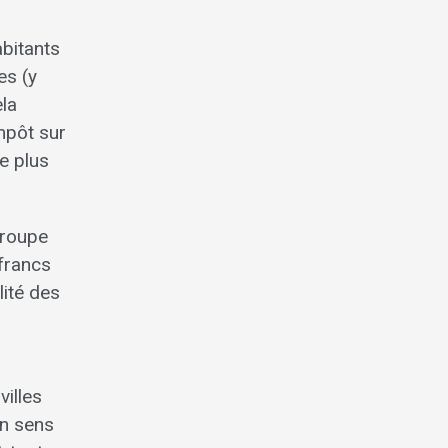
abitants
es (y
ela
impôt sur
e plus
groupe
francs
lité des
villes
en sens