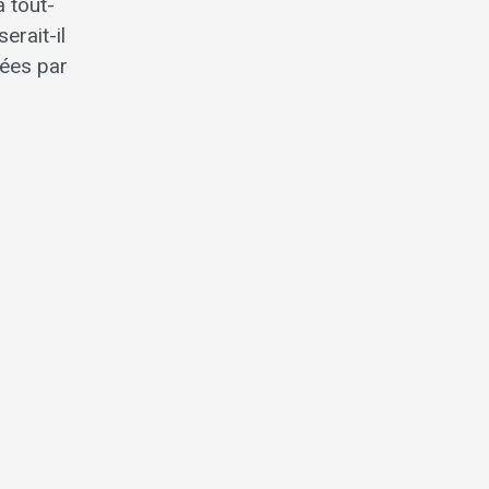
 tout-
erait-il
nées par