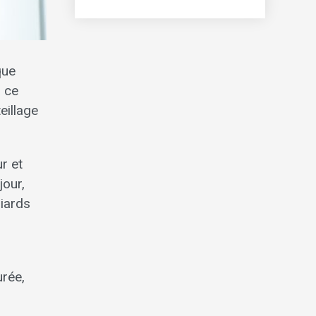
que
 ce
eillage
r et
jour,
liards
urée,