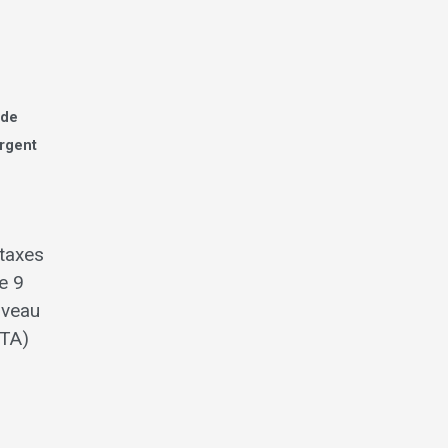
 de
argent
 taxes
e 9
ouveau
RTA)