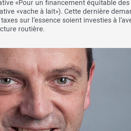
itiative «Pour un financement équitable des
iative «vache à lait»). Cette dernière dem
axes sur l’essence soient investies à l’av
ucture routière.