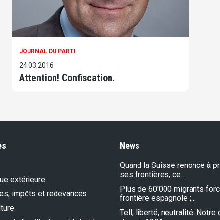
JOURNAL DU PARTI
24.03.2016
Attention! Confiscation.
es
News
Quand la Suisse renonce à p
ses frontières, ce…
que extérieure
Plus de 60'000 migrants forc
es, impôts et redevances
frontière espagnole ;…
lture
Tell, liberté, neutralité: Notr