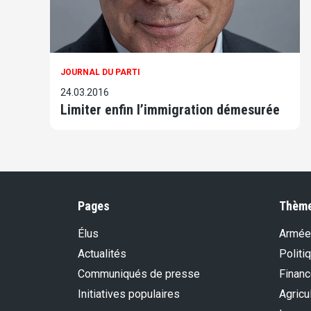
JOURNAL DU PARTI
24.03.2016
Limiter enfin l’immigration démesurée
Pages
Thèm
Élus
Armée
Actualités
Politi
Communiqués de presse
Financ
Initiatives populaires
Agricu