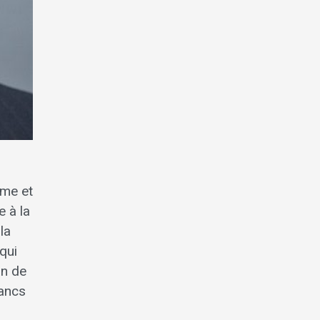
ome et
e à la
la
qui
an de
rancs