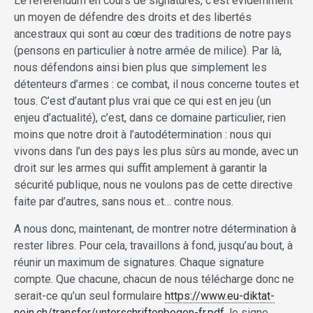
Le référendum en cours de signatures, c’est évidemment
un moyen de défendre des droits et des libertés
ancestraux qui sont au cœur des traditions de notre pays
(pensons en particulier à notre armée de milice). Par là,
nous défendons ainsi bien plus que simplement les
détenteurs d’armes : ce combat, il nous concerne toutes et
tous. C’est d’autant plus vrai que ce qui est en jeu (un
enjeu d’actualité), c’est, dans ce domaine particulier, rien
moins que notre droit à l’autodétermina­­­tion :­­ ­nous qui
vivons dans l’un des pays les plus sûrs au monde, avec un
droit sur les armes qui suffit amplement à garantir la
sécurité publique, nous ne voulons pas de cette directive
faite par d’autres, sans nous et… contre nous.
A nous donc, maintenant, de montrer notre détermination à
rester libres. Pour cela, travaillons à fond, jusqu’au bout, à
réunir un maximum de signatures. Chaque signature
compte. Que chacune, chacun de nous télécharge donc ne
serait-ce qu’un seul formulaire
https://www.eu-diktat-
nein.ch/transfer/unterschriftenbogen-fr.pdf
, le signe,