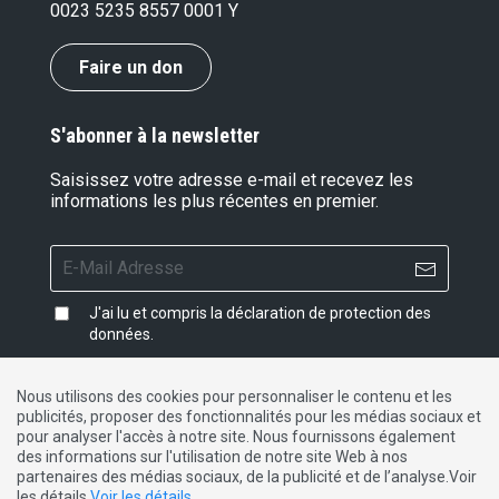
0023 5235 8557 0001 Y
Faire un don
S'abonner à la newsletter
Saisissez votre adresse e-mail et recevez les
informations les plus récentes en premier.
J'ai lu et compris la
déclaration de protection des
données
.
Nous utilisons des cookies pour personnaliser le contenu et les
publicités, proposer des fonctionnalités pour les médias sociaux et
Impressum
|
Protection des données
|
Contact
pour analyser l'accès à notre site. Nous fournissons également
des informations sur l'utilisation de notre site Web à nos
partenaires des médias sociaux, de la publicité et de l’analyse.Voir
DE
FR
IT
les détails
Voir les détails