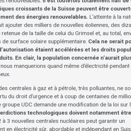
es renouvelables.
Il est toutefois totalement naïf de
iques croissants de la Suisse peuvent être couver
ement des énergies renouvelables.
L’atteinte à la nat
ait ajouter des milliers de nouvelles éoliennes, des diz
retenue de la taille de celui du Grimsel et, au total, e
s de surface solaire supplémentaire.
Cela ne serait p
’autorisation étaient accélérées et les droits popu
its. En clair, la population concernée n’aurait plus 
, nous manquerions quand même d’électricité pendant 
eux.
 des centrales à gaz et à pétrole, très polluantes, ne s
rtu du droit d’urgence et à coup de centaines de milli
le groupe UDC demande une modification de la loi sur l
terdictions technologiques doivent notamment être
 à 3 nouvelles centrales nucléaires peut garantir un
t en électricité sûr, abordable et indépendant en Suis