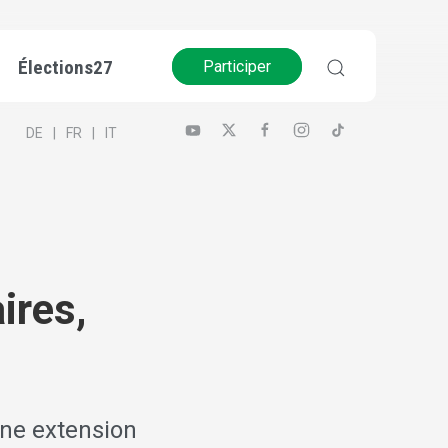
Élections27
Participer
DE
FR
IT
ires,
une extension