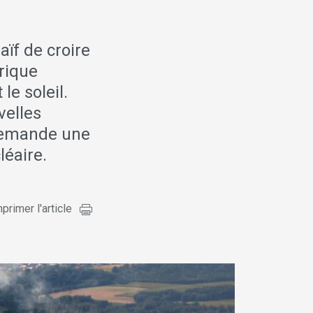
aïf de croire
trique
le soleil.
velles
 demande une
léaire.
primer l'article