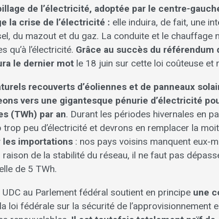
spillage de l’électricité, adoptée par le centre-gauc
la crise de l’électricité :
elle induira, de fait, une in
sel, du mazout et du gaz. La conduite et le chauffage 
s qu’à l’électricité.
Grâce au succès du référendum d
ura le dernier mot
le 18 juin sur cette loi coûteuse e
turels recouverts d’éoliennes et de panneaux solai
eons vers une gigantesque pénurie d’électricité po
es (TWh) par an
. Durant les périodes hivernales en par
trop peu d’électricité et devrons en remplacer la moit
 les importations
: nos pays voisins manquent eux-
en raison de la stabilité du réseau, il ne faut pas dépas
elle de 5 TWh.
e UDC au Parlement fédéral soutient en principe
une c
la loi fédérale sur la sécurité de l’approvisionnement e