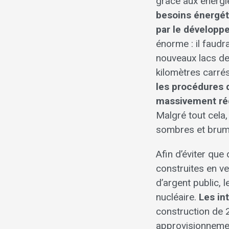
grâce aux énergi
besoins énergét
par le développ
énorme : il faudr
nouveaux lacs de 
kilomètres carré
les procédures d
massivement rédu
Malgré tout cela
sombres et brum
Afin d’éviter que
construites en ve
d’argent public, 
nucléaire.
Les in
construction de 2
approvisionnemen