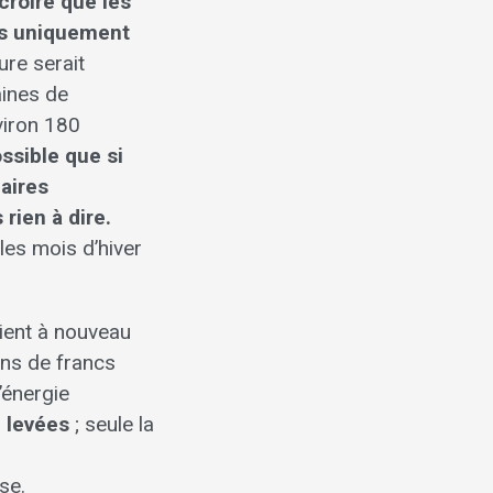
 croire que les
ts uniquement
ure serait
aines de
nviron 180
ossible que si
laires
rien à dire.
les mois d’hiver
oient à nouveau
ons de francs
’énergie
 levées
; seule la
se.