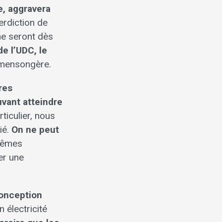
he, aggravera
terdiction de
ne seront dès
e l’UDC, le
t mensongère.
res
uvant atteindre
ticulier, nous
ié.
On ne peut
mêmes
ser une
onception
n électricité