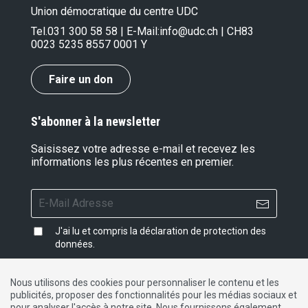
Union démocratique du centre UDC
Tel.
031 300 58 58
| E-Mail:
info@udc.ch
| CH83
0023 5235 8557 0001 Y
Faire un don
S'abonner à la newsletter
Saisissez votre adresse e-mail et recevez les
informations les plus récentes en premier.
J'ai lu et compris la
déclaration de protection des
données
.
Nous utilisons des cookies pour personnaliser le contenu et les
publicités, proposer des fonctionnalités pour les médias sociaux et
Impressum
|
Protection des données
|
Contact
pour analyser l'accès à notre site. Nous fournissons également