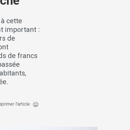
uche
à cette
t important :
rs de
ont
rds de francs
 passée
abitants,
ée.
primer l'article