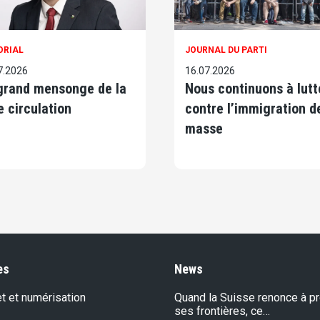
ORIAL
JOURNAL DU PARTI
7.2026
16.07.2026
grand mensonge de la
Nous continuons à lutt
e circulation
contre l’immigration d
masse
es
News
et et numérisation
Quand la Suisse renonce à p
ses frontières, ce…