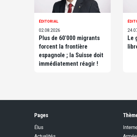
ÉDITORIAL
ÉDIT
02.08.2026
24.0
Plus de 60'000 migrants
Le 
forcent la frontière
libr
espagnole ; la Suisse doit
immédiatement réagir !
Pages
Thèm
Élus
Intern
Actualités
Armée