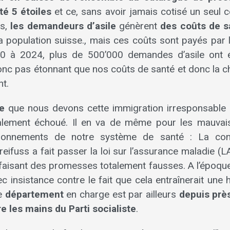
té 5 étoiles
et ce, sans avoir jamais cotisé un seul 
us,
les demandeurs d’asile
génèrent
des coûts de s
la population suisse., mais ces coûts sont payés par 
00 à 2024, plus de 500’000 demandes d’asile ont 
t donc pas étonnant que nos coûts de santé et donc la 
t.
he
que nous devons cette immigration irresponsable e
talement échoué. Il en va de même pour les mauvais
tionnements de notre système de santé : La conse
reifuss a fait passer la loi sur l’assurance maladie (L
aisant des promesses totalement fausses. A l’époque,
c insistance contre le fait que cela entraînerait une
Le
département
en charge est par ailleurs
depuis prè
re les mains du Parti socialiste
.