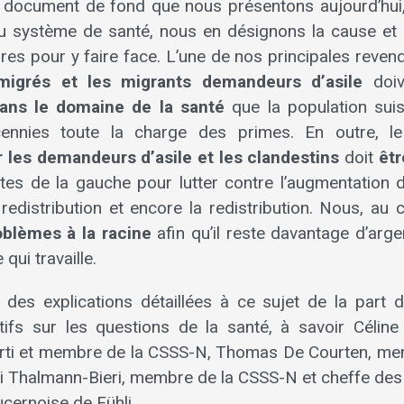
 document de fond que nous présentons aujourd’hui, 
u système de santé, nous en désignons la cause et
res pour y faire face. L’une de nos principales reven
immigrés et les migrants demandeurs d’asile
doi
ans le domaine de la santé
que la population suis
ennies toute la charge des primes. En outre, 
r les demandeurs d’asile et les clandestins
doit
êt
ttes de la gauche pour lutter contre l’augmentation 
a redistribution et encore la redistribution. Nous, au 
oblèmes à la racine
afin qu’il reste davantage d’arge
qui travaille.
des explications détaillées à ce sujet de la part d
tifs sur les questions de la santé, à savoir Céline
arti et membre de la CSSS-N, Thomas De Courten, me
ni Thalmann-Bieri, membre de la CSSS-N et cheffe des 
cernoise de Fühli.