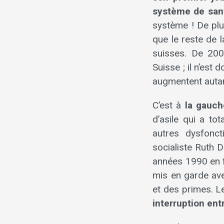
système de san
système ! De pl
que le reste de 
suisses. De 20
Suisse ; il n’es
augmentent autan
C’est à
la gauc
d’asile qui a to
autres dysfonc
socialiste Ruth D
années 1990 en f
mis en garde ave
et des primes. 
interruption
ent