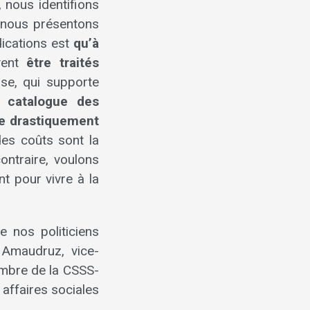
nous identifions
 nous présentons
dications est
qu’à
vent
être traités
se, qui supporte
le
catalogue des
re drastiquement
des coûts sont la
contraire, voulons
nt pour vivre à la
e nos politiciens
 Amaudruz, vice-
mbre de la CSSS-
affaires sociales