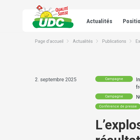
Actualités
Positi
Page d’accueil
Actualités
Publications
E
2. septembre 2025
I
Campagne
f
N
Campagne
Conférence de presse
L’explo