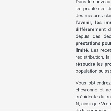
Dans le nouveau
les problèmes d
des mesures clai
l’avenir, les 
différemment d
depuis des déc
prestations pou
limité
. Les rece
redistribution, l
résoudre
les
pr
population suisse 
Vous obtiendrez 
chevronné et ac
présidente du p
N, ainsi que Vro
de la commune lu