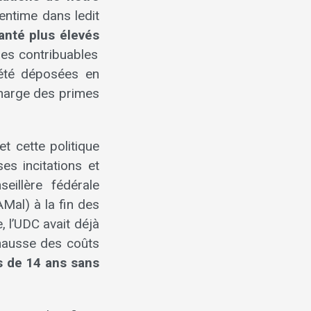
centime dans ledit
anté plus élevés
les contribuables
été déposées en
charge des primes
t cette politique
es incitations et
illère fédérale
AMal) à la fin des
 l’UDC avait déjà
 hausse des coûts
s de 14 ans
sans