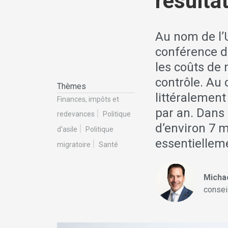
résultat
Au nom de l’U
conférence d
les coûts de
contrôle. Au 
Thèmes
littéralement
Finances, impôts et
par an. Dans
redevances
Politique
d’environ 7 m
d’asile
Politique
essentiellem
migratoire
Santé
Micha
conseil