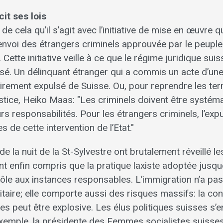
it ses lois
e cela qu’il s’agit avec l’initiative de mise en œuvre qu
e renvoi des étrangers criminels approuvée par le peuple
 Cette initiative veille à ce que le régime juridique suis
é. Un délinquant étranger qui a commis un acte d’une 
toirement expulsé de Suisse. Ou, pour reprendre les te
stice, Heiko Maas: "Les criminels doivent être systé
rs responsabilités. Pour les étrangers criminels, l’exp
 de cette intervention de l’Etat."
e la nuit de la St-Sylvestre ont brutalement réveillé les
t enfin compris que la pratique laxiste adoptée jusque-
rôle aux instances responsables. L’immigration n’a pa
taire; elle comporte aussi des risques massifs: la con
res peut être explosive. Les élus politiques suisses s’e
xemple, la présidente des Femmes socialistes suisses, 