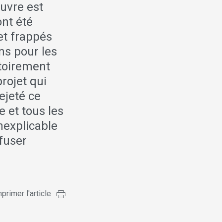
œuvre est
t été
et frappés
ns pour les
gatoirement
projet qui
ejeté ce
 et tous les
inexplicable
efuser
primer l'article