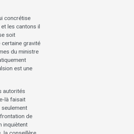
i concrétise
 et les cantons il
se soit
certaine gravité
rmes du ministre
matiquement
ulsion est une
 autorités
là faisait
s seulement
frontation de
n inquiètent
la conseillère