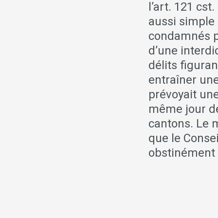
l’art. 121 cst
aussi simple q
condamnés po
d’une interdi
délits figura
entraîner un
prévoyait un
même jour de
cantons. Le m
que le Consei
obstinément 