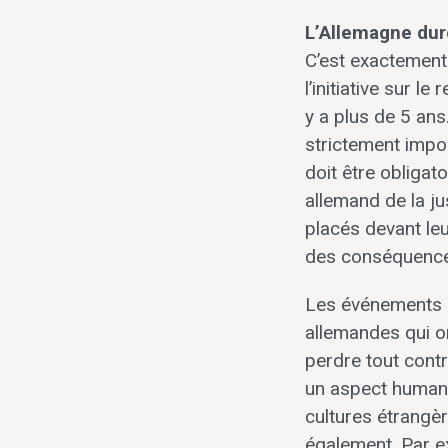
L’Allemagne durc
C’est exactement d
l’initiative sur l
y a plus de 5 ans.
strictement impos
doit être obliga
allemand de la ju
placés devant leu
des conséquences
Les événements d
allemandes qui on
perdre tout cont
un aspect humani
cultures étrangè
également. Par e