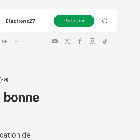
Élections27
Participer
DE
FR
IT
(SG)
a bonne
ication de