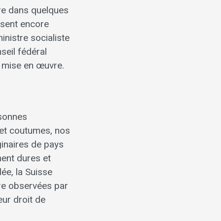
stre dans quelques
 osent encore
inistre socialiste
il fédéral
de mise en œuvre.
rsonnes
s et coutumes, nos
ginaires de pays
ment dures et
ée, la Suisse
re observées par
eur droit de