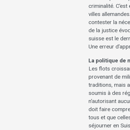
criminalité. C’e
villes allemandes.
contester la néc
de la justice év
suisse est le dern
Une erreur d’appre
La politique de 
Les flots croiss
provenant de mili
traditions, mais
soumis à des re
n’autorisant aucu
doit faire compre
tous et que celle
séjourner en Sui