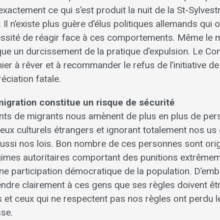
st exactement ce qui s’est produit la nuit de la St-Sylve
 Il n’existe plus guère d’élus politiques allemands qui
essité de réagir face à ces comportements. Même le m
oque un durcissement de la pratique d’expulsion. Le Conse
ier à rêver et à recommander le refus de l’initiative 
́ciation fatale.
migration constitue un risque de sécurité
ants de migrants nous amènent de plus en plus de pe
eux culturels étrangers et ignorant totalement nos u
 aussi nos lois. Bon nombre de ces personnes sont ori
́gimes autoritaires comportant des punitions extrême
ne participation démocratique de la population. D’embl
ndre clairement à ces gens que ses règles doivent êt
s et ceux qui ne respectent pas nos règles ont perdu l
sse.