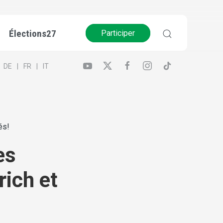
Élections27
Participer
DE
FR
IT
és!
es
ich et