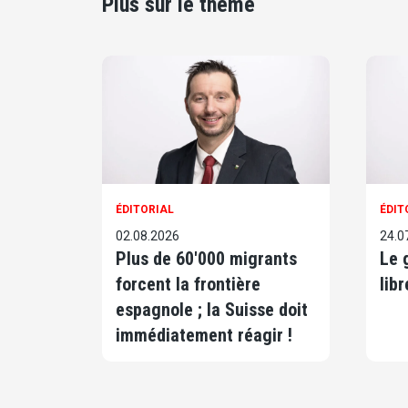
Plus sur le thème
ÉDITORIAL
ÉDIT
02.08.2026
24.0
Plus de 60'000 migrants
Le 
forcent la frontière
libr
espagnole ; la Suisse doit
immédiatement réagir !