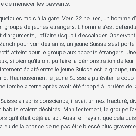
ire de menacer les passants.
 a quelques mois à la gare. Vers 22 heures, un homme 
un groupe de jeunes étrangers. L’homme s’est défend
’arguments, l’affaire risquait d’escalader. Observant 
à Zurich pour voir des amis, un jeune Suisse s’est port
ectif atteint pour le groupe aux accents étrangers. Un
ux, si bien qu’ils ont pu faire la démonstration de leur
atement éclaté entre le jeune Suisse est le groupe, u
ard. Heureusement le jeune Suisse a pu éviter le coup
me tombé à terre après avoir été frappé à l’arrière de la
Suisse a repris conscience, il avait un nez fracturé, d
 habits étaient déchirés. Manifestement, le groupe l’ava
rs qu’il était déjà au sol. Aussi effrayant que cela pui
l a eu de la chance de ne pas être blessé plus graveme