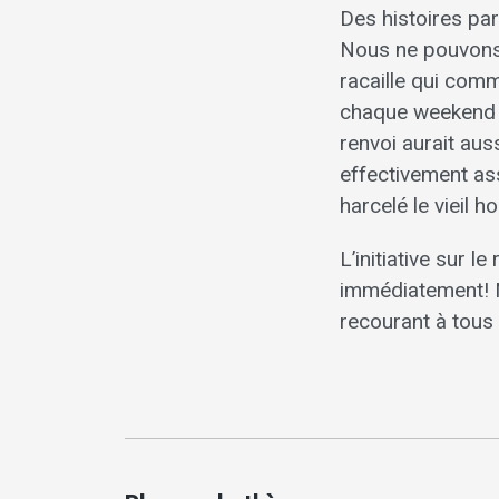
Des histoires pa
Nous ne pouvons p
racaille qui comm
chaque weekend et
renvoi aurait aus
effectivement ass
harcelé le vieil h
L’initiative sur l
immédiatement! 
recourant à tous