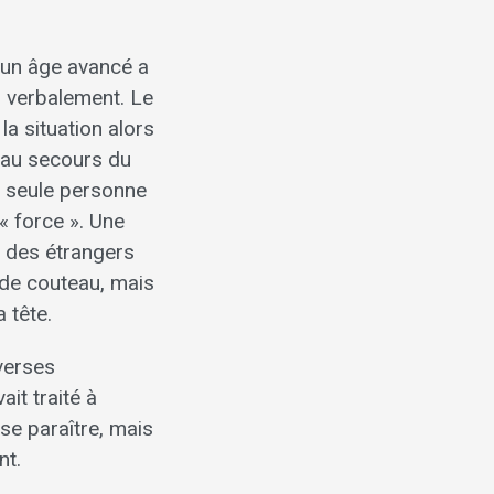
d’un âge avancé a
u verbalement. Le
la situation alors
é au secours du
e seule personne
 « force ». Une
n des étrangers
 de couteau, mais
 tête.
iverses
it traité à
sse paraître, mais
nt.