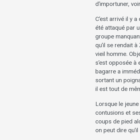
d’importuner, vo
C’est arrivé il y
été attaqué par 
groupe manquant d
qu’il se rendait 
vieil homme. Obj
s’est opposée à e
bagarre a immédi
sortant un poign
il est tout de mê
Lorsque le jeune 
contusions et ses
coups de pied alo
on peut dire qu’i