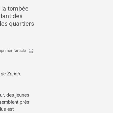
à la tombée
rlant des
des quartiers
primer l'article
 de Zurich,
ur, des jeunes
ssemblent près
dus est