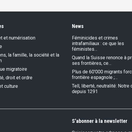
es
News
et et numérisation
Féminicides et crimes
intrafamiliaux : ce que les
e
féministes…
s, la famille, la société et la
Quand la Suisse renonce à p
n
ses frontières, ce…
que migratoire
Plus de 60'000 migrants forc
frontière espagnole ;…
é, droit et ordre
Tell, liberté, neutralité: Notr
et culture
depuis 1291
S'abonner à la newsletter