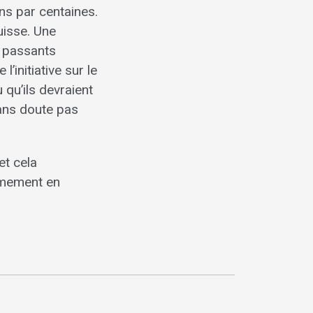
ns par centaines.
uisse. Une
s passants
initiative sur le
 qu’ils devraient
sans doute pas
et cela
rmement en