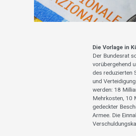
Die Vorlage in K
Der Bundesrat s
vorübergehend um
des reduzierten 
und Verteidigung
werden: 18 Milli
Mehrkosten, 10 M
gedeckter Bescha
Armee. Die Einna
Verschuldungskap