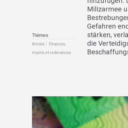
hinzufügen. 
Milizarmee u
Bestrebungen
Gefahren end
stärken, verl
Thèmes
die Verteidi
Armée
Finances,
Beschaffung
impôts et redevances