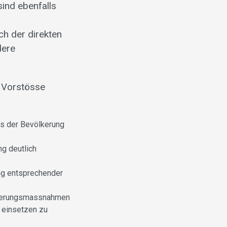
sind ebenfalls
ch der direkten
dere
i Vorstösse
es der Bevölkerung
g deutlich
ung entsprechender
eigerungsmassnahmen
n einsetzen zu