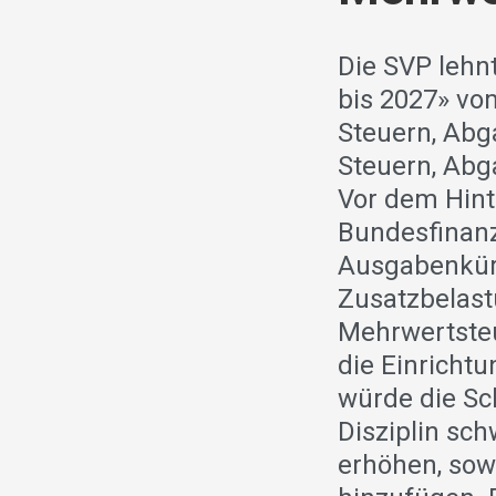
Die SVP lehn
bis 2027» vom
Steuern, Abg
Steuern, Abg
Vor dem Hin
Bundesfinanz
Ausgabenkürz
Zusatzbelast
Mehrwertsteu
die Einricht
würde die Sc
Disziplin sc
erhöhen, so