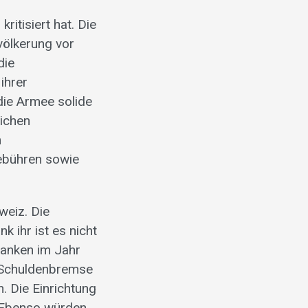
itisiert hat. Die
völkerung vor
die
ihrer
die Armee solide
lichen
m
ebühren sowie
weiz. Die
 ihr ist es nicht
ranken im Jahr
e Schuldenbremse
n. Die Einrichtung
 Ebenso würden