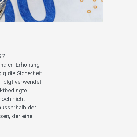
37
onalen Erhöhung
ig die Sicherheit
 folgt verwendet
rktbedingte
noch nicht
ausserhalb der
sen, der eine