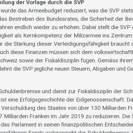
eilung der Vorlage durch die SVP
 wurde das Armeebudget reduziert, was die SVP stets kr
das Bestreben des Bundesrates, die Sicherheit der Be
ahren endlich wieder zu erhöhen. Dabei stellt die SVP 
igkeit als Kernkompetenz der Milizarmee ins Zentrum 
r die Stärkung dieser Verteidigungsfähigkeit braucht 
uch diese Finanzen müssen sich dem volkswirtschaft
chweiz sowie der Fiskaldisziplin fügen. Gemäss ihre
lehnt die SVP jegliche neuen Steuern, Abgaben und G
 Schuldenbremse und damit zur Fiskaldisziplin der Sch
st eine Erfolgsgeschichte der Eidgenossenschaft. Dank
e Verschuldung des Staates von über 130 Milliarden F
7 Milliarden Franken im Jahr 2019 zu reduzieren. Di
h das Parlament in seinen finanzpolitischen Entscheide
ungsfähigen Fonds widerspricht der Schuldenbremse.