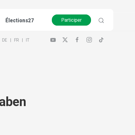
Élections27
Participer
DE
FR
IT
gaben