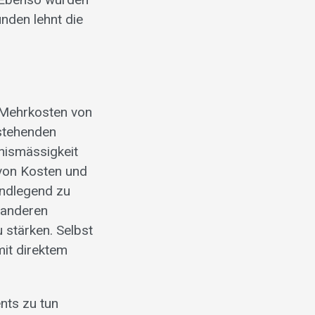
nden lehnt die
r Mehrkosten von
estehenden
tnismässigkeit
von Kosten und
undlegend zu
 anderen
 stärken. Selbst
mit direktem
nts zu tun