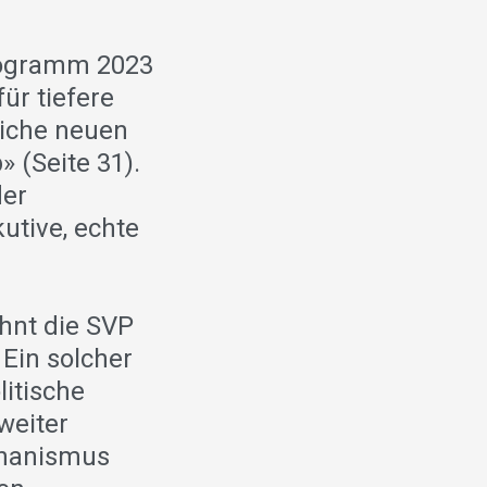
programm 2023
ür tiefere
liche neuen
 (Seite 31).
der
utive, echte
hnt die SVP
Ein solcher
itische
weiter
chanismus