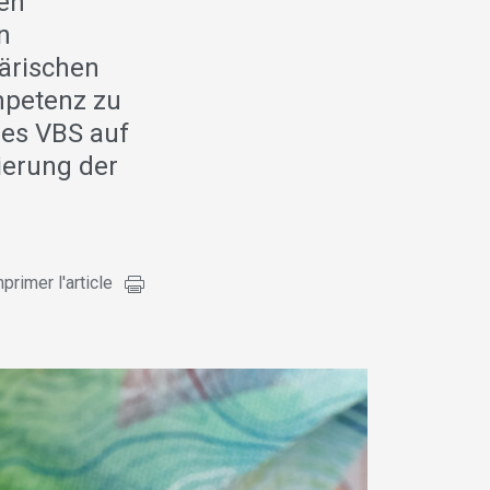
gen
n
tärischen
mpetenz zu
des VBS auf
ierung der
primer l'article