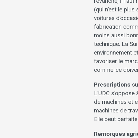
revanche, il faut
(qui n’est le plu
voitures d’occas
fabrication comm
moins aussi bonn
technique. La Su
environnement et 
favoriser le mar
commerce doivent
Prescriptions s
L’UDC s’oppose à
de machines et en
machines de trava
Elle peut parfait
Remorques agric