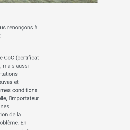
ous renonçons à
:
 CoC (certificat
, mais aussi
rtations
euves et
êmes conditions
le, l’importateur
ines
ion de la
roblème. En