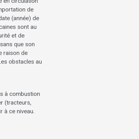
e en circulation
importation de
date (année) de
caines sont au
rité et de
 sans que son
e raison de
 Les obstacles au
urs à combustion
r (tracteurs,
r à ce niveau.