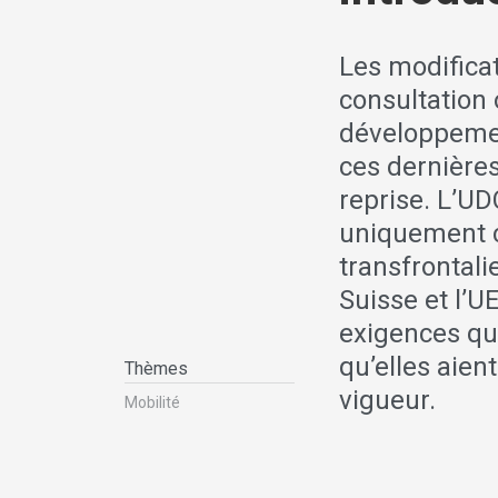
Les modifica
consultation
développemen
ces dernières
reprise. L’U
uniquement c
transfrontal
Suisse et l’U
exigences qu
qu’elles aien
Thèmes
vigueur.
Mobilité