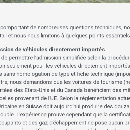
e comportant de nombreuses questions techniques, n
ail et nous nous limitons à quelques points essentiels
mission de véhicules directement importés
e permettre l’admission simplifiée selon la procédure
on seulement pour les véhicules directement importés
es sans homologation de type et fiche technique (impo
utre, nous demandons que les voitures de tourisme (n
rtées des Etats-Unis et du Canada bénéficient des m
elles provenant de l’UE. Selon la règlementation actuel
éricaine en Suisse doit aujourd’hui produire des douza
double. L’expérience prouve cependant que la certificat
occupants et des gaz d’échappement ne pose aucun p