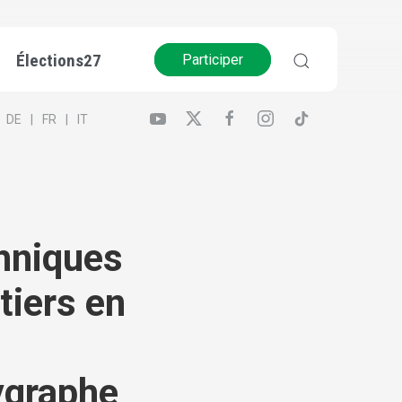
Élections27
Participer
DE
FR
IT
hniques
tiers en
ygraphe