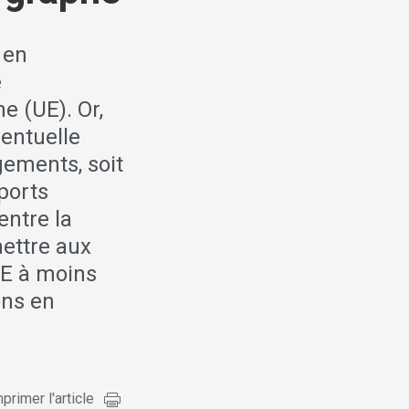
 en
e
e (UE). Or,
ventuelle
gements, soit
ports
entre la
mettre aux
UE à moins
ons en
primer l'article