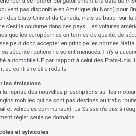
 renoncer à se référer obligatoirement à la date de mis
s souvent pas disponible en Amérique du Nord) pour l’
ion des Etats-Unis et du Canada, mais se baser sur la 
e c’est la coutume dans ces pays. Les voitures améri
es que les européennes en termes de qualité, de sécu
isse peut donc accepter en principe les normes Nafta
sa sécurité routière ne soient menacés. Il n’y a aucun
ché automobile UE par rapport à celui des Etats-Unis.
 au contraire être réduits.
ur les émissions
 la reprise des nouvelles prescriptions sur les mote
gins mobiles qui ne sont pas destinés au trafic routie
il et véhicules communaux). La Suisse n’a pas à réagi
ement régler seule ce domaine.
oles et sylvicoles