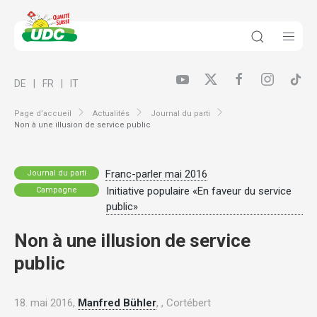
DE
FR
IT
Page d’accueil
Actualités
Journal du parti
Non à une illusion de service public
Franc-parler mai 2016
Journal du parti
Initiative populaire «En faveur du service
Campagne
public»
Non à une illusion de service
public
18. mai 2016,
Manfred Bühler
, , Cortébert