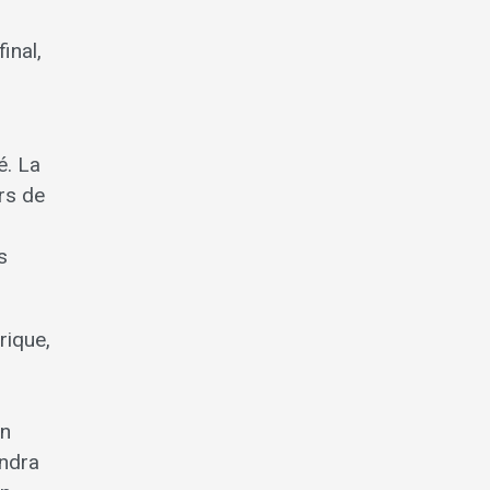
inal,
é. La
rs de
s
rique,
on
indra