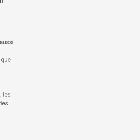
en
 aussi
t que
, les
 des