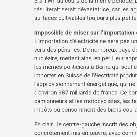
5.3 TWh au cours de la même période. L
résulterait serait dévastatrice, car les a
surfaces cultivables toujours plus petite
Impossible de miser sur l’importation d
L’importation d’électricité ne sera pas u
vers des pénuries. De nombreux pays de 
nucléaire, mettant ainsi en péril leur ap
les mêmes politiciens à Berne qui sout
importer en Suisse de l’électricité produi
l’approvisionnement énergétique, qui ne 
d’environ 387 milliards de francs. Ce sont
camionneurs et les motocyclistes, les fa
impôts ou consomment des biens courant
En clair : le centre-gauche inscrit des o
concrètement mis en œuvre, avec comme p