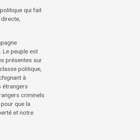
olitique qui fait
 directe,
ampagne
e. Le peuple est
nnes présentes sur
classe politique,
echignant à
es étrangers
trangers criminels
 pour que la
berté et notre