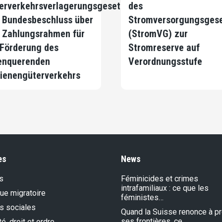
erverkehrsverlagerungsgesetzes
des
 Bundesbeschluss über
Stromversorgungsges
 Zahlungsrahmen für
(StromVG) zur
 Förderung des
Stromreserve auf
enquerenden
Verordnungsstufe
ienengüterverkehrs
es
News
s
Féminicides et crimes
intrafamiliaux : ce que les
que migratoire
féministes…
s sociales
Quand la Suisse renonce à p
ses frontières, ce…
é, droit et ordre