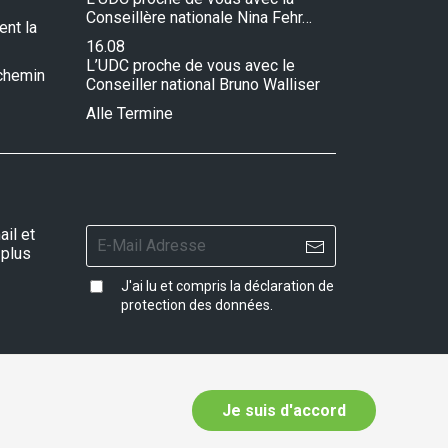
Conseillère nationale Nina Fehr…
ent la
16.08
L’UDC proche de vous avec le
e chemin
Conseiller national Bruno Walliser
Alle Termine
il et
 plus
J'ai lu et compris la
déclaration de
protection des données
.
Je suis d'accord