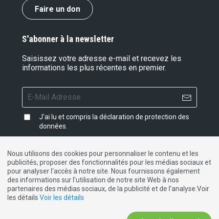
Faire un don
S'abonner à la newsletter
Saisissez votre adresse e-mail et recevez les
informations les plus récentes en premier.
J'ai lu et compris la
déclaration de protection des
données
.
Nous utilisons des cookies pour personnaliser le contenu et les
publicités, proposer des fonctionnalités pour les médias sociaux et
Impressum
|
Protection des données
|
Contact
pour analyser l'accès à notre site. Nous fournissons également
des informations sur l'utilisation de notre site Web à nos
partenaires des médias sociaux, de la publicité et de l’analyse.Voir
DE
FR
IT
les détails
Voir les détails