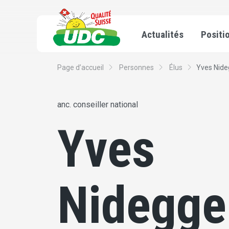
Actualités
Positi
Page d’accueil
Personnes
Élus
Yves Nide
anc. conseiller national
Yves
Nidegge