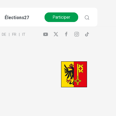
Élections27
Participer
DE
FR
IT