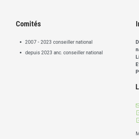
Comités
I
2007 - 2023 conseiller national
D
n
depuis 2023 anc. conseiller national
L
E
P
L
M