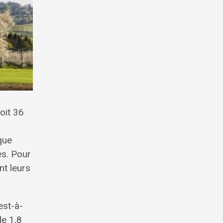
oit 36
que
es. Pour
nt leurs
est-à-
de 1,8