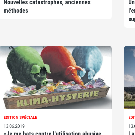
Nouvelles catastrophes, anciennes
Un
méthodes
l’
su
EDITION SPÉCIALE
EDI
13.06.2019
13.
«Je me bats contre l'utilisation abusive
La