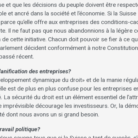
se et que les décisions du peuple doivent être respect
le et ancré dans la société et l’économie. Si la Suisse
 parce qu’elle offre aux entreprises des conditions-ca
cte. Il ne faut pas que nous abandonnions à la légère 
e cette initiative. Chacun doit pouvoir se fier à ce qu
e Parlement décident conformément à notre Constitution
passé récent.
lanification des entreprises?
eloppement dynamique du droit» et de la manie régula
uelle est de plus en plus confuse pour les entreprises e
. La sécurité du droit est un élément essentiel de l’attr
 imprévisible décourage les investisseurs. Or, la dém
ilité dont nous avons un si grand besoin.
avail politique?
Nous savons tous que si la Suisse a tant de succès, c’