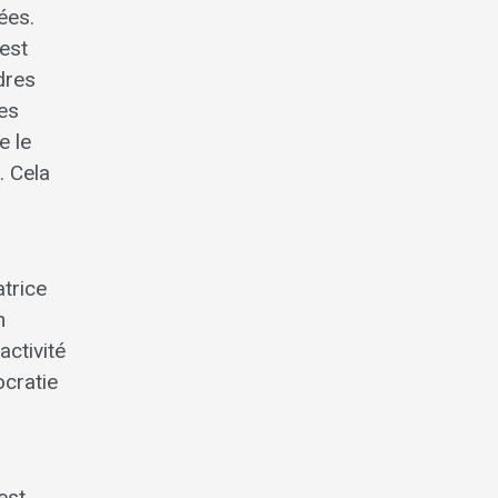
ées.
 est
dres
ces
e le
. Cela
trice
n
activité
ocratie
est