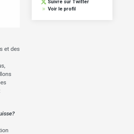
Suivre sur Twitter
Voir le profil
s et des
us,
llons
les
t
suisse?
tion