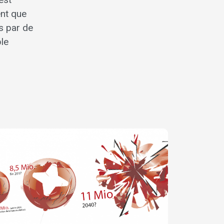
nt que
s par de
ble